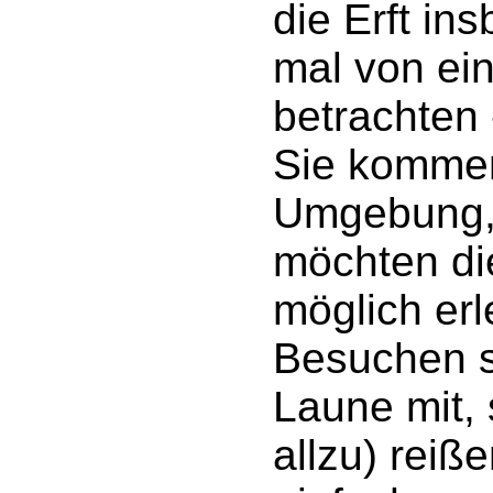
die Erft i
mal von ei
betrachten 
Sie komme
Umgebung, 
möchten di
möglich er
Besuchen s
Laune mit, s
allzu) rei